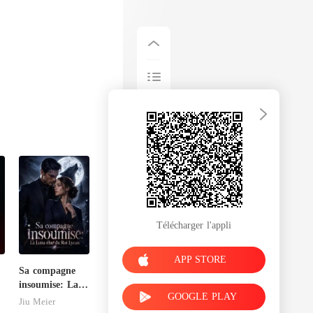
Télécharger l'appli
APP STORE
Sa compagne
insoumise: La
GOOGLE PLAY
Luna élue du
Jiu Meier
Roi Lycan