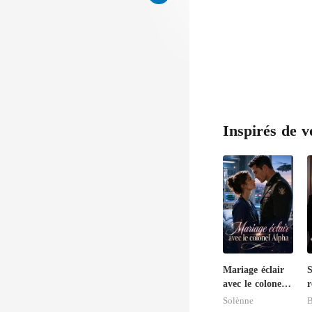
Inspirés de v
Mariage éclair
S
avec le colonel
r
Alpha
g
Solènne
t