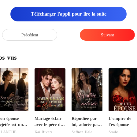
Télécharger l'appli pour lire la suite
Précédent
Suivant
os vus
on épouse
Mariage éclair
Répudiée par
L'empire de
ejetée est un
avec le père de
lui, adorée par
l'ex-épouse
énie de la
ma meilleure
le magnat
BLANCHE
Kai Rivers
Saffron Hale
Smile
echnologie
amie