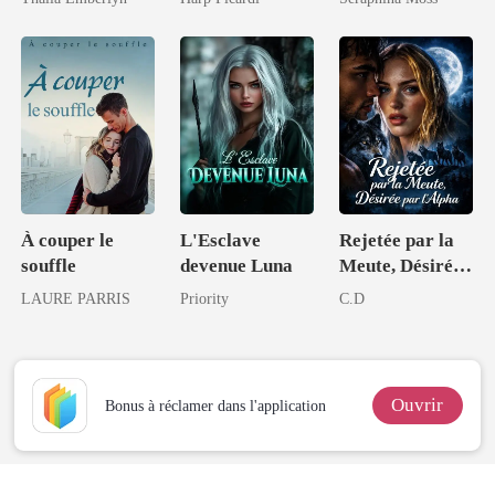
l'épouse
délaissée
À couper le
L'Esclave
Rejetée par la
souffle
devenue Luna
Meute, Désirée
par l'Alpha
LAURE PARRIS
Priority
C.D
Ouvrir
Bonus à réclamer dans l'application