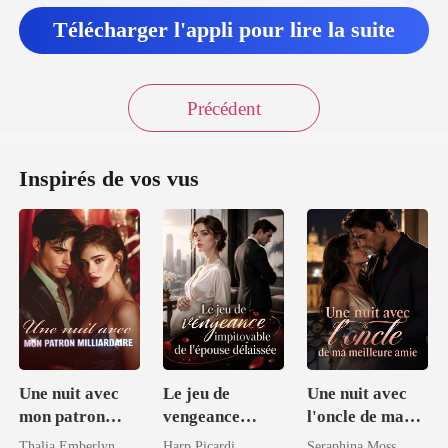
Télécharger l'appli pour lire la suite
Précédent
Inspirés de vos vus
Une nuit avec
Le jeu de
Une nuit avec
mon patron
vengeance
l'oncle de ma
milliardaire
impitoyable de
meilleure amie
Thalia Emberlyn
Harp Picardi
Seraphina Moss