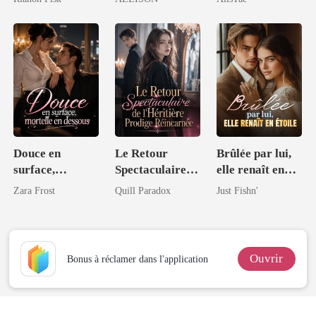
génie
Douce en
Le Retour
Brûlée par lui,
surface,
Spectaculaire
elle renaît en
mortelle en
de l'Héritière
étoile
Zara Frost
Quill Paradox
Just Fishn'
dessous
Prodige
Réincarnée
Ouvrir
Bonus à réclamer dans l'application