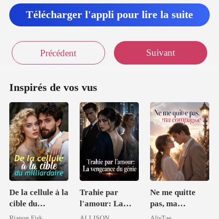
Télécharger l'appli pour lire la suite
Suivant
Précédent
Inspirés de vos vus
De la cellule à la
Trahie par
Ne me quitte
cible du
l'amour: La
pas, ma
milliardaire
vengeance du
compagne
Rianon Fisk
ALLISON
AlisTae