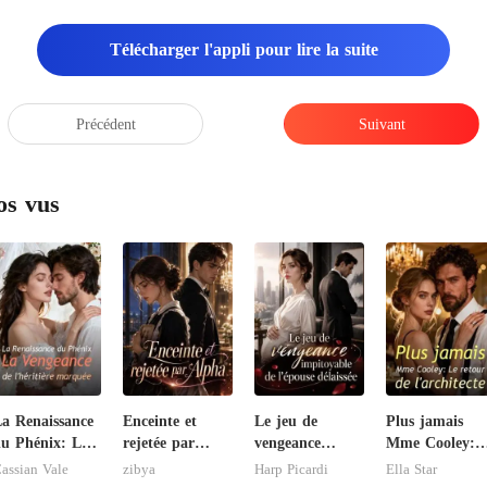
Télécharger l'appli pour lire la suite
Précédent
Suivant
os vus
a Renaissance
Enceinte et
Le jeu de
Plus jamais
u Phénix: La
rejetée par
vengeance
Mme Cooley:
engeance de
Alpha
impitoyable de
Le retour de
assian Vale
zibya
Harp Picardi
Ella Star
'héritière
l'épouse
l'architecte