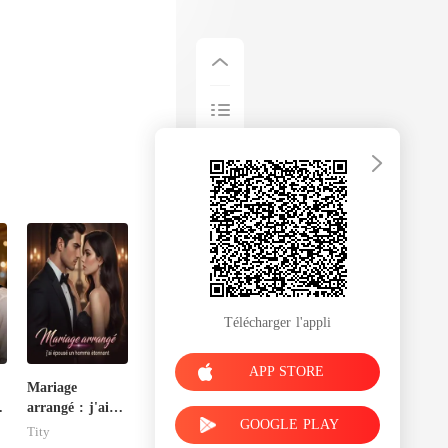
Télécharger l'appli
APP STORE
Mariage
arrangé : j'ai
GOOGLE PLAY
épousé un
Tity
homme