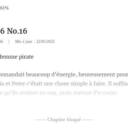
.61%
16 No.16
|
966
Mis à jour : 22/05/2023
fe
a et Peter c'était une chose simple à faire. Il suffis
ploit sans difficulté, la jeune
—— Chapitre bloqué ——