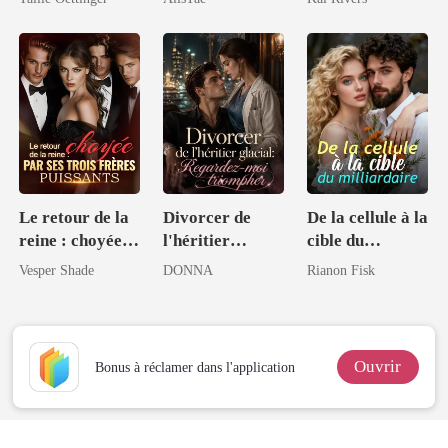
magnat
amie
intouchable
Le retour de la
Divorcer de
De la cellule à la
reine : choyée
l'héritier
cible du
par ses trois
glacial:
milliardaire
Vesper Shade
DONNA
Rianon Fisk
frères puissants
Regardez-moi
triompher
Ouvrir
Bonus à réclamer dans l'application