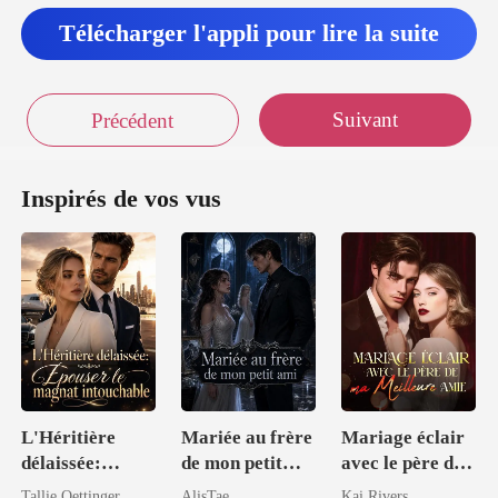
Télécharger l'appli pour lire la suite
Suivant
Précédent
Inspirés de vos vus
L'Héritière
Mariée au frère
Mariage éclair
délaissée:
de mon petit
avec le père de
Épouser le
ami
ma meilleure
Tallie Oettinger
AlisTae
Kai Rivers